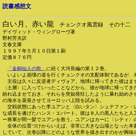
読書感想文
白い月、赤い龍
チョンクオ風雲録 その十二
デイヴィッド・ウィングローヴ著
野村芳夫訳
文春文庫
１９９７年５月１０日第１刷
定価８７６円
「金銅仙人の歌」
に続く大河長編の第１２巻。
いよいよ崩壊の道を行くチョンクオの支配体制であるが、
主役は久々に反逆者ディヴォア。地球に帰ってきた彼はまず
〈土層〉に入っていったことなどから、彼が地球に帰ってき
紛れ込ませておき、それらを突如発狂したように暴れ始めさ
の海水を蒸発させてヨーロッパ上陸を試みる。
交戦状態にあった李ユアンと〈白いタン〉シュテファン・レ
な成長を遂げたハンス・エバート。彼は８人の黒人たちと人
ー将軍が間一髪でユアンを救う。ユアンはカーに〈シティ〉
全体の位置づけからいえば、非常に大きな山場となった本書
していて、次巻以降にどのような世界を描き出すのかが興味