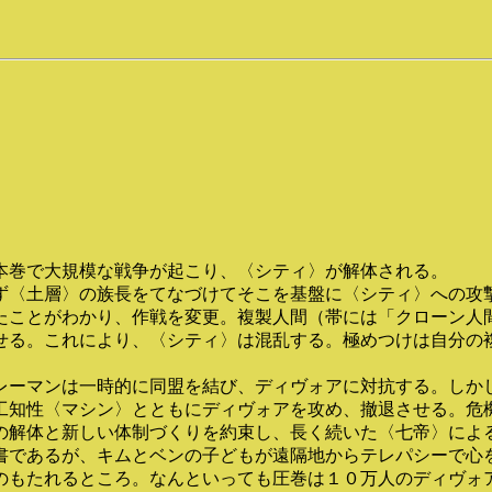
本巻で大規模な戦争が起こり、〈シティ〉が解体される。
〈土層〉の族長をてなづけてそこを基盤に〈シティ〉への攻
たことがわかり、作戦を変更。複製人間（帯には「クローン人
せる。これにより、〈シティ〉は混乱する。極めつけは自分の
ーマンは一時的に同盟を結び、ディヴォアに対抗する。しか
工知性〈マシン〉とともにディヴォアを攻め、撤退させる。危
の解体と新しい体制づくりを約束し、長く続いた〈七帝〉によ
であるが、キムとベンの子どもが遠隔地からテレパシーで心
のもたれるところ。なんといっても圧巻は１０万人のディヴォ