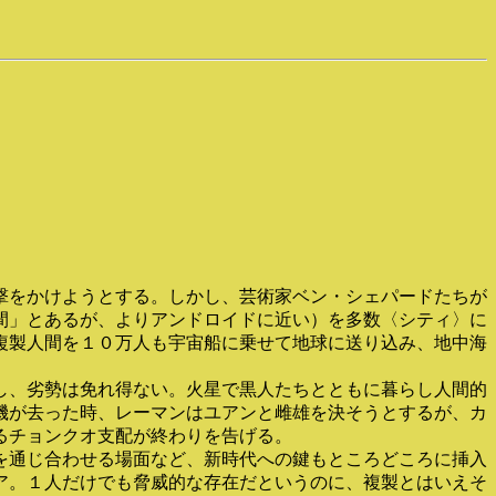
撃をかけようとする。しかし、芸術家ベン・シェパードたちが
間」とあるが、よりアンドロイドに近い）を多数〈シティ〉に
複製人間を１０万人も宇宙船に乗せて地球に送り込み、地中海
し、劣勢は免れ得ない。火星で黒人たちとともに暮らし人間的
機が去った時、レーマンはユアンと雌雄を決そうとするが、カ
るチョンクオ支配が終わりを告げる。
を通じ合わせる場面など、新時代への鍵もところどころに挿入
ア。１人だけでも脅威的な存在だというのに、複製とはいえそ