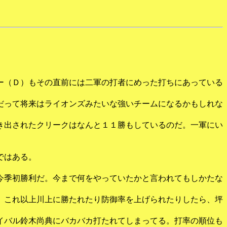
ー（Ｄ）もその直前には二軍の打者にめった打ちにあっている
だって将来はライオンズみたいな強いチームになるかもしれな
き出されたクリークはなんと１１勝もしているのだ。一軍にい
ではある。
今季初勝利だ。今まで何をやっていたかと言われてもしかたな
、これ以上川上に勝たれたり防御率を上げられたりしたら、坪
イバル鈴木尚典にバカバカ打たれてしまってる。打率の順位も