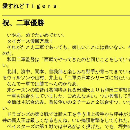
愛すれどＴｉｇｅｒｓ
祝、二軍優勝
いやあ、めでたいめでたい。
タイガース優勝万歳！
それがたとえ二軍であっても、嬉しいことには違いない。今
のだ。
和田二軍監督は「西武でやってきたのと同じことをしている
い。
北川、濱中、関本、曽我部と楽しみな野手が育ってきている
るウィルソンや山村、井上も「二軍の日本シリーズに出たい
なんで一軍では勝てへんのかなあ。
来シーズンの監督は巷間噂される田淵氏よりも和田二軍監督
一軍も試合をしていました。ごめんなさい。つい興奮して
今節は４試合のみ。首位争いの２チームと２試合ずつ。いず
い。
ドラゴンズの第２戦では新人王を争う川上投手から坪井がタ
井の新人王は厳しくなるもんね。いい掩護射撃をしてくれた
ベイスターズの第１戦では中込がよく投げた。でも、坪井の