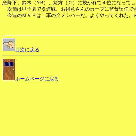
急降下、鈴木（YB）、緒方（Ｃ）に抜かれて４位になって
次節は甲子園で６連戦。お得意さんのカープに監督留任で意
今週のＭＶＰは二軍の全メンバーだ。よくやってくれた。
目次に戻る
ホームページに戻る