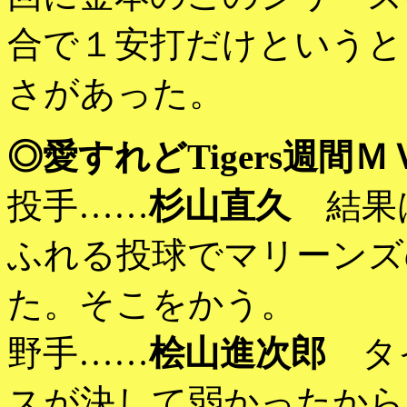
合で１安打だけというと
さがあった。
◎愛すれどTigers週間Ｍ
投手……
杉山直久
結果は
ふれる投球でマリーンズ
た。そこをかう。
野手……
桧山進次郎
タイ
スが決して弱かったから