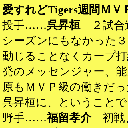
愛すれどTigers週間ＭＶ
投手……
呉昇桓
２試合連
シーズンにもなかった３
動じることなくカープ打
発のメッセンジャー、能
原もＭＶＰ級の働きだっ
呉昇桓に、ということで
野手……
福留孝介
初戦、