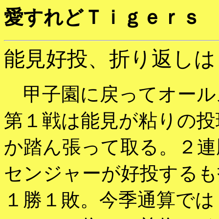
愛すれどＴｉｇｅｒｓ
能見好投、折り返しは
甲子園に戻ってオール
第１戦は能見が粘りの投
か踏ん張って取る。２連
センジャーが好投するも
１勝１敗。今季通算では