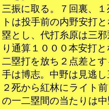
三振に取る。７回裏、１
トは投手前の内野安打と
塁とし、代打糸原は三邪
り通算１０００本安打と
二塁打を放ち２点差とす
手は博志。中野は見逃し
２死から紅林にライト前
の一二塁間の当たりは中