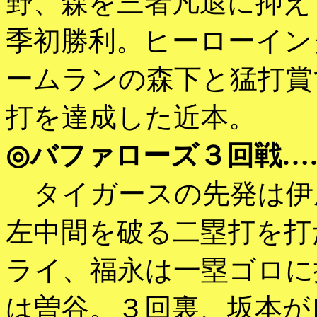
野、森を三者凡退に抑え
季初勝利。ヒーローイン
ームランの森下と猛打賞
打を達成した近本。
◎バファローズ３回戦…
タイガースの先発は伊
左中間を破る二塁打を打
ライ、福永は一塁ゴロに
は曽谷。３回裏、坂本が